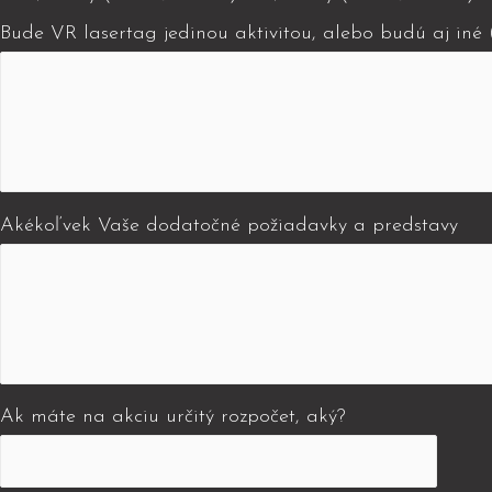
Bude VR lasertag jedinou aktivitou, alebo budú aj iné
Akékoľvek Vaše dodatočné požiadavky a predstavy
Ak máte na akciu určitý rozpočet, aký?