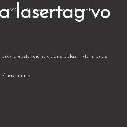
a lasertag vo
FAQ
VR escape room
Kontakt
ložky predstavujú základné oblasti, ktoré bude
i/ navrhli my.