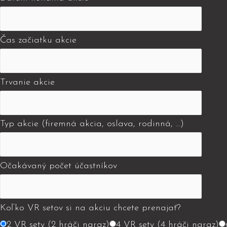
Čas začiatku akcie
Trvanie akcie
Typ akcie (firemná akcia, oslava, rodinná, ...)
Očakávaný počet účastníkov
Koľko VR setov si na akciu chcete prenajať?
2 VR sety (2 hráči naraz)
4 VR sety (4 hráči naraz)