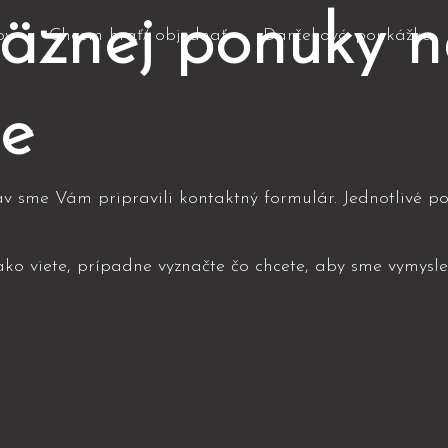
äznej ponuky n
ov
Chcem hrať/ objednať
Darčeková poukážka
te
v sme Vám pripravili kontaktný formulár. Jednotlivé po
ko viete, prípadne vyznačte čo chcete, aby sme vymyslel