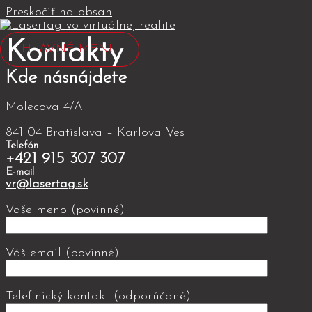
Preskočiť na obsah
Kontakty
HLAVNÉ MENU
Kde násnájdete
Molecova 4/A
841 04 Bratislava – Karlova Ves
Telefón
+421 915 307 307
E-mail
vr@lasertag.sk
Vaše meno (povinné)
Váš email (povinné)
Telefinický kontakt (odporúčané)