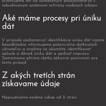
orientujeme len na osvedčených poskytovateľov s
vybudovaným systémom ochrany osobných údajov.
Aké máme procesy pri úniku
dát
V prípade podozrenia/ identifikácie úniku dát najmä
bezodkladne informujeme potenciálne dotknutých
užívateľov a snažíme sa okamžite identifikovať
spôsob a dôvod úniku dát a zjednať nápravu.
Samozrejme plníme všetky zákonné povinnosti pre
tento prípad.
Z akých tretích strán
získavame údaje
Nepoužívame osobné údaje od 3. strán.