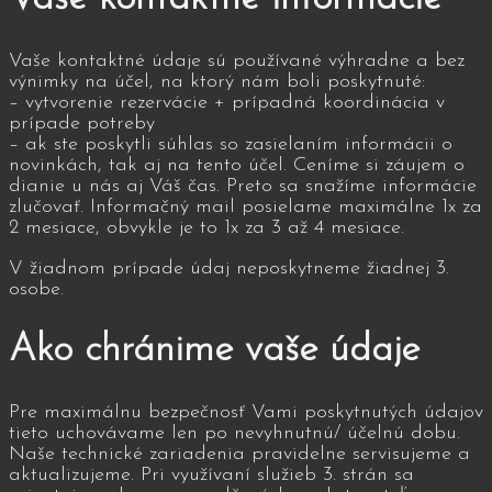
Vaše kontaktné údaje sú používané výhradne a bez
výnimky na účel, na ktorý nám boli poskytnuté:
– vytvorenie rezervácie + prípadná koordinácia v
prípade potreby
– ak ste poskytli súhlas so zasielaním informácii o
novinkách, tak aj na tento účel.
Ceníme si záujem o
dianie u nás aj Váš čas. Preto sa snažíme informácie
zlučovať. Informačný mail posielame maximálne 1x za
2 mesiace, obvykle je to 1x za 3 až 4 mesiace.
V žiadnom prípade údaj neposkytneme žiadnej 3.
osobe.
Ako chránime vaše údaje
Pre maximálnu bezpečnosť Vami poskytnutých údajov
tieto uchovávame len po nevyhnutnú/ účelnú dobu.
Naše technické zariadenia pravidelne servisujeme a
aktualizujeme. Pri využívaní služieb 3. strán sa