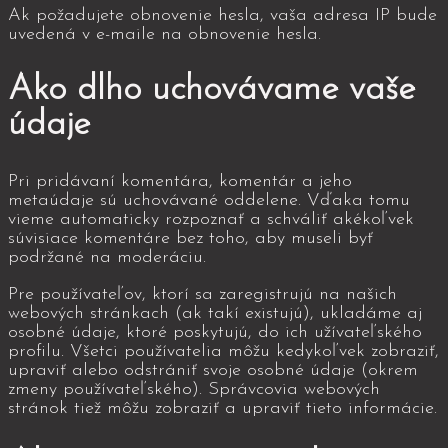
Ak požadujete obnovenie hesla, vaša adresa IP bude
uvedená v e-maile na obnovenie hesla.
Ako dlho uchovávame vaše
údaje
Pri pridávaní komentára, komentár a jeho
metaúdaje sú uchovávané oddelene. Vďaka tomu
vieme automaticky rozpoznať a schváliť akékoľvek
súvisiace komentáre bez toho, aby museli byť
podržané na moderáciu.
Pre používateľov, ktorí sa zaregistrujú na našich
webových stránkach (ak takí existujú), ukladáme aj
osobné údaje, ktoré poskytujú, do ich užívateľského
profilu. Všetci používatelia môžu kedykoľvek zobraziť,
upraviť alebo odstrániť svoje osobné údaje (okrem
zmeny používateľského). Správcovia webových
stránok tiež môžu zobraziť a upraviť tieto informácie.