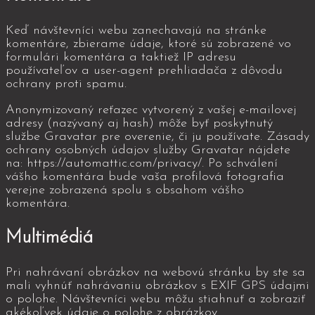
Keď návštevníci webu zanechavajú na stránke
komentáre, zbierame údaje, ktoré sú zobrazené vo
formulári komentára a taktiež IP adresu
používateľov a user-agent prehliadača z dôvodu
ochrany proti spamu.
Anonymizovaný reťazec vytvorený z vašej e-mailovej
adresy (nazývaný aj hash) môže byť poskytnutý
službe Gravatar pre overenie, či ju používate. Zásady
ochrany osobných údajov služby Gravatar nájdete
na: https://automattic.com/privacy/. Po schválení
vášho komentára bude vaša profilová fotografia
verejne zobrazená spolu s obsahom vášho
komentára.
Multimédiá
Pri nahrávaní obrázkov na webovú stránku by ste sa
mali vyhnúť nahrávaniu obrázkov s EXIF GPS údajmi
o polohe. Návštevníci webu môžu stiahnuť a zobraziť
akékoľvek údaje o polohe z obrázkov.